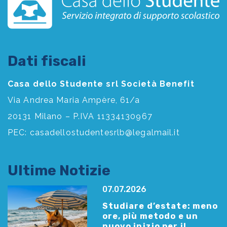
Dati fiscali
Casa dello Studente srl Società Benefit
Via Andrea Maria Ampère, 61/a
20131 Milano – P.IVA 11334130967
PEC:
casadellostudentesrlb@legalmail.it
Ultime Notizie
07.07.2026
Studiare d’estate: meno
ore, più metodo e un
nuovo inizio per il