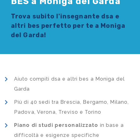
BES a Moniga del Garda
Trova subito l'
insegnante dsa e
altri bes
perfetto per te a Moniga
del Garda!
Aiuto compiti dsa e altri bes a Moniga del
Garda
Più di 40 sedi tra Brescia, Bergamo, Milano,
Padova, Verona, Treviso e Torino
Piano di studi
personalizzato
in base a
difficoltà e esigenze specifiche