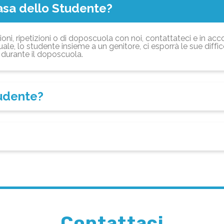
asa dello Studente?
ioni, ripetizioni o di doposcuola con noi, contattateci e in acc
ale, lo studente insieme a un genitore, ci esporrà le sue diffi
durante il doposcuola.
tudente?
Contattaci