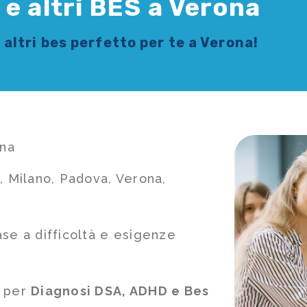
e altri BES a Verona
 altri bes
perfetto per te a Verona!
ona
, Milano, Padova, Verona,
ase a difficoltà e esigenze
e per
Diagnosi DSA, ADHD e Bes