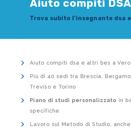
Aiuto compiti DSA 
Trova subito l'
insegnante dsa e
Aiuto compiti dsa e altri bes a Ver
Più di 40 sedi tra Brescia, Bergamo
Treviso e Torino
Piano di studi
personalizzato
in b
specifiche
Lavoro sul Metodo di Studio, anch