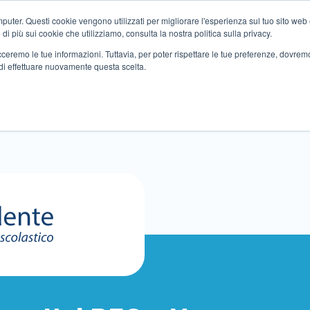
ter. Questi cookie vengono utilizzati per migliorare l'esperienza sul tuo sito web e f
i più sui cookie che utilizziamo, consulta la nostra politica sulla privacy.
tracceremo le tue informazioni. Tuttavia, per poter rispettare le tue preferenze, dovre
di effettuare nuovamente questa scelta.
Altri servizi
Eventi
Partner
Sedi