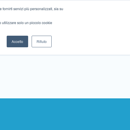
ornirti servizi più personalizzati, sia su
mo utilizzare solo un piccolo cookie
Collabora con noi
Contattaci!
Accetto
Rifiuto