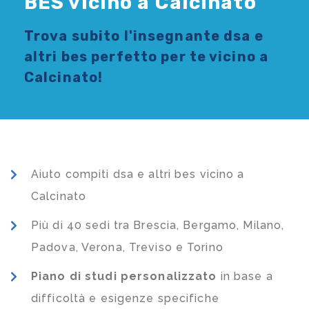
BES vicino a Calcinato
Trova subito l'
insegnante dsa e
altri bes
perfetto per te vicino a
Calcinato!
Aiuto compiti dsa e altri bes vicino a
Calcinato
Più di 40 sedi tra Brescia, Bergamo, Milano,
Padova, Verona, Treviso e Torino
Piano di studi
personalizzato
in base a
difficoltà e esigenze specifiche