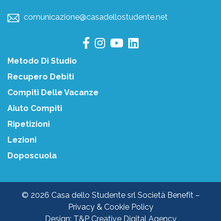
comunicazione@casadellostudente.net
Metodo Di Studio
Recupero Debiti
Compiti Delle Vacanze
Aiuto Compiti
Ripetizioni
Lezioni
Doposcuola
© 2026 Casa dello Studente srl Società Benefit –
Privacy & Cookie Policy
Design:
T&P Creative Digital Agency