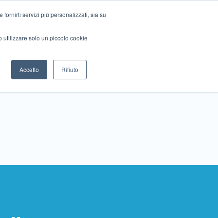
ornirti servizi più personalizzati, sia su
mo utilizzare solo un piccolo cookie
Collabora con noi
Contattaci!
Accetto
Rifiuto