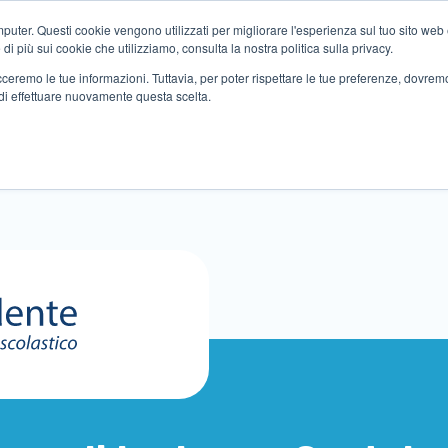
ter. Questi cookie vengono utilizzati per migliorare l'esperienza sul tuo sito web e f
i più sui cookie che utilizziamo, consulta la nostra politica sulla privacy.
tracceremo le tue informazioni. Tuttavia, per poter rispettare le tue preferenze, dovre
di effettuare nuovamente questa scelta.
Altri servizi
Eventi
Partner
Sedi