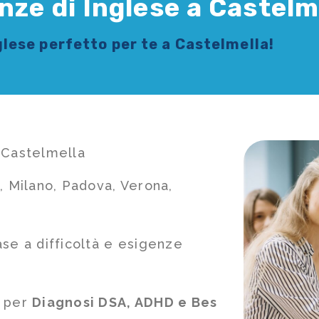
nze di Inglese a Castelm
glese
perfetto per te a Castelmella!
 Castelmella
, Milano, Padova, Verona,
ase a difficoltà e esigenze
e per
Diagnosi DSA, ADHD e Bes