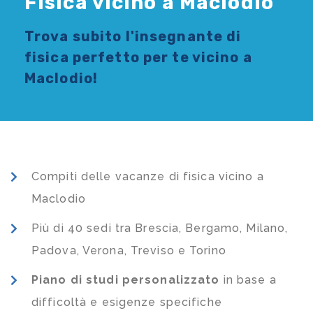
Fisica vicino a Maclodio
Trova subito l'
insegnante di
fisica
perfetto per te vicino a
Maclodio!
Compiti delle vacanze di fisica vicino a
Maclodio
Più di 40 sedi tra Brescia, Bergamo, Milano,
Padova, Verona, Treviso e Torino
Piano di studi
personalizzato
in base a
difficoltà e esigenze specifiche