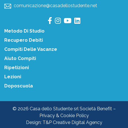
comunicazione@casadellostudente.net
Metodo Di Studio
Recupero Debiti
Compiti Delle Vacanze
Aiuto Compiti
Ripetizioni
Lezioni
Doposcuola
© 2026 Casa dello Studente srl Società Benefit –
Privacy & Cookie Policy
Design:
T&P Creative Digital Agency