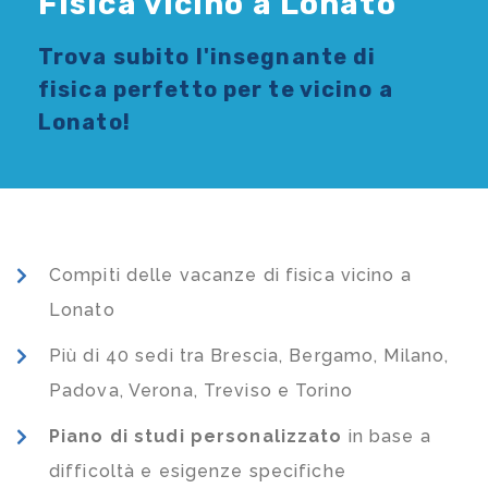
Fisica vicino a Lonato
Trova subito l'
insegnante di
fisica
perfetto per te vicino a
Lonato!
Compiti delle vacanze di fisica vicino a
Lonato
Più di 40 sedi tra Brescia, Bergamo, Milano,
Padova, Verona, Treviso e Torino
Piano di studi
personalizzato
in base a
difficoltà e esigenze specifiche