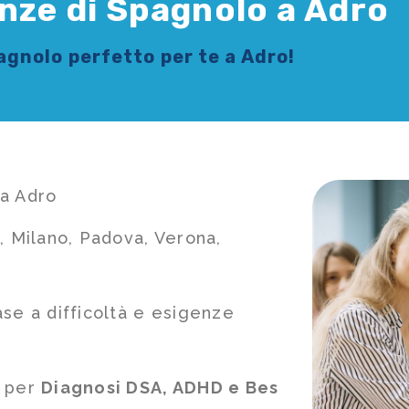
anze di Spagnolo a Adro
pagnolo
perfetto per te a Adro!
 a Adro
, Milano, Padova, Verona,
ase a difficoltà e esigenze
e per
Diagnosi DSA, ADHD e Bes