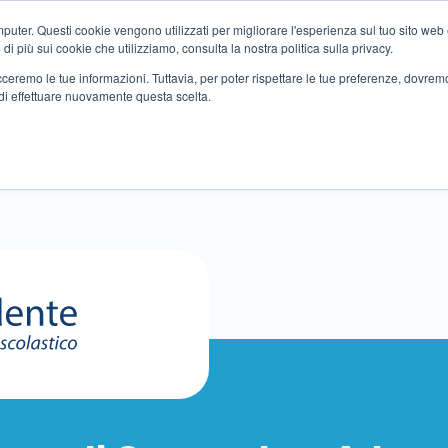
ter. Questi cookie vengono utilizzati per migliorare l'esperienza sul tuo sito web e f
i più sui cookie che utilizziamo, consulta la nostra politica sulla privacy.
tracceremo le tue informazioni. Tuttavia, per poter rispettare le tue preferenze, dovre
di effettuare nuovamente questa scelta.
Altri servizi
Eventi
Partner
Sedi