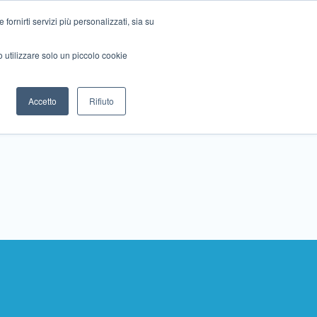
ornirti servizi più personalizzati, sia su
mo utilizzare solo un piccolo cookie
Collabora con noi
Contattaci!
Accetto
Rifiuto