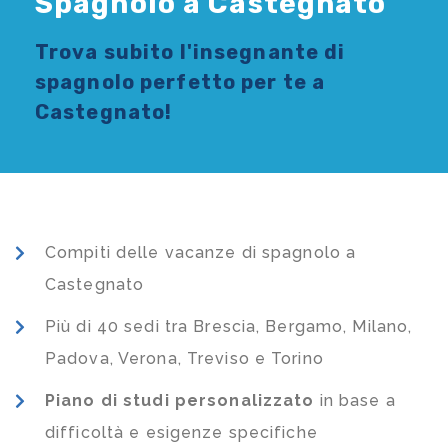
Spagnolo a Castegnato
Trova subito l'
insegnante di
spagnolo
perfetto per te a
Castegnato!
Compiti delle vacanze di spagnolo a
Castegnato
Più di 40 sedi tra Brescia, Bergamo, Milano,
Padova, Verona, Treviso e Torino
Piano di studi
personalizzato
in base a
difficoltà e esigenze specifiche