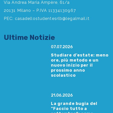
Via Andrea Maria Ampère, 61/a
20131 Milano – P.IVA 11334130967
PEC:
casadellostudentesrlb@legalmail.it
Ultime Notizie
07.07.2026
Studiare d’estate: meno
ore, più metodo e un
nuovo inizio per il
prossimo anno
scolastico
21.06.2026
La grande bugia del
“Faccio tutto a