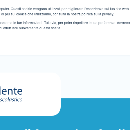
ter. Questi cookie vengono utilizzati per migliorare l'esperienza sul tuo sito web e f
i più sui cookie che utilizziamo, consulta la nostra politica sulla privacy.
tracceremo le tue informazioni. Tuttavia, per poter rispettare le tue preferenze, dovre
di effettuare nuovamente questa scelta.
Altri servizi
Eventi
Partner
Sedi