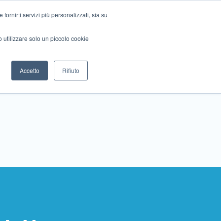
ornirti servizi più personalizzati, sia su
mo utilizzare solo un piccolo cookie
Collabora con noi
Contattaci!
Accetto
Rifiuto