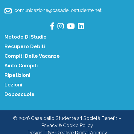
comunicazione@casadellostudente.net
Metodo Di Studio
Recupero Debiti
Compiti Delle Vacanze
Aiuto Compiti
Ripetizioni
Lezioni
Doposcuola
© 2026 Casa dello Studente srl Società Benefit –
Privacy & Cookie Policy
Design:
T&P Creative Digital Agency