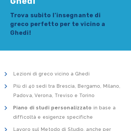
Ghedi
Trova subito l'
insegnante di
greco
perfetto per te vicino a
Ghedi!
Lezioni di greco vicino a Ghedi
Più di 40 sedi tra Brescia, Bergamo, Milano,
Padova, Verona, Treviso e Torino
Piano di studi
personalizzato
in base a
difficoltà e esigenze specifiche
Lavoro sul Metodo di Studio, anche per