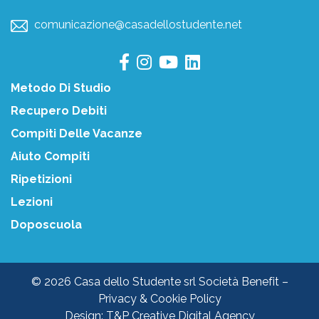
comunicazione@casadellostudente.net
Metodo Di Studio
Recupero Debiti
Compiti Delle Vacanze
Aiuto Compiti
Ripetizioni
Lezioni
Doposcuola
© 2026 Casa dello Studente srl Società Benefit –
Privacy & Cookie Policy
Design:
T&P Creative Digital Agency