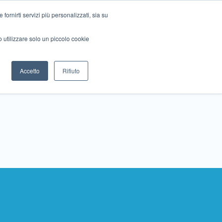
ornirti servizi più personalizzati, sia su
mo utilizzare solo un piccolo cookie
Collabora con noi
Contattaci!
Accetto
Rifiuto