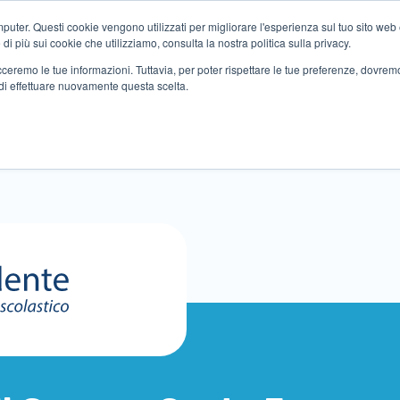
ter. Questi cookie vengono utilizzati per migliorare l'esperienza sul tuo sito web e f
i più sui cookie che utilizziamo, consulta la nostra politica sulla privacy.
tracceremo le tue informazioni. Tuttavia, per poter rispettare le tue preferenze, dovre
di effettuare nuovamente questa scelta.
Altri servizi
Eventi
Partner
Sedi