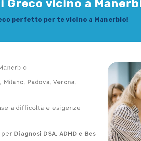
i Greco vicino a Manerb
reco
perfetto per te vicino a Manerbio!
 Manerbio
, Milano, Padova, Verona,
ase a difficoltà e esigenze
e per
Diagnosi DSA, ADHD e Bes