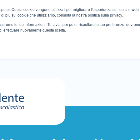
ter. Questi cookie vengono utilizzati per migliorare l'esperienza sul tuo sito web e f
i più sui cookie che utilizziamo, consulta la nostra politica sulla privacy.
tracceremo le tue informazioni. Tuttavia, per poter rispettare le tue preferenze, dovre
di effettuare nuovamente questa scelta.
Altri servizi
Eventi
Partner
Sedi