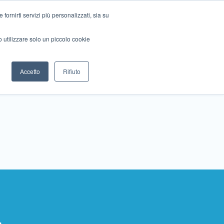
ornirti servizi più personalizzati, sia su
mo utilizzare solo un piccolo cookie
Collabora con noi
Contattaci!
Accetto
Rifiuto