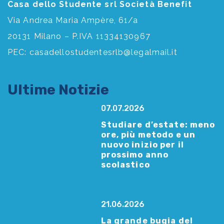
Casa dello Studente srl Società Benefit
Via Andrea Maria Ampère, 61/a
20131 Milano – P.IVA 11334130967
PEC:
casadellostudentesrlb@legalmail.it
Ultime Notizie
07.07.2026
Studiare d’estate: meno
ore, più metodo e un
nuovo inizio per il
prossimo anno
scolastico
21.06.2026
La grande bugia del