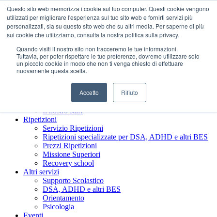
Questo sito web memorizza i cookie sul tuo computer. Questi cookie vengono
utilizzati per migliorare l'esperienza sul tuo sito web e fornirti servizi più
personalizzati, sia su questo sito web che su altri media. Per saperne di più
sui cookie che utilizziamo, consulta la nostra politica sulla privacy.
Quando visiti il ​​nostro sito non tracceremo le tue informazioni.
Tuttavia, per poter rispettare le tue preferenze, dovremo utilizzare solo
un piccolo cookie in modo che non ti venga chiesto di effettuare
nuovamente questa scelta.
Accetto
Rifiuto
Chi siamo
Presentazione Società Benefit
Il nostro staff
Ripetizioni
Servizio Ripetizioni
Ripetizioni specializzate per DSA, ADHD e altri BES
Prezzi Ripetizioni
Missione Superiori
Recovery school
Altri servizi
Supporto Scolastico
DSA, ADHD e altri BES
Orientamento
Psicologia
Eventi