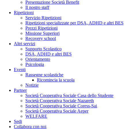
Presentazione Società Benefit
Il nostro staff
Ripetizioni
Servizio Ripetizioni
Ripetizioni specializzate per DSA, ADHD e altri BES
Prezzi Ripetizioni
Missione Superiori
Recovery school
Altri servizi
Supporto Scolastico
DSA, ADHD e altri BES
Orientamento
Psicologia
Eventi
Rassegne scolastiche
Ricomincia la scuola
Notizie
Partner
Società Cooperativa Sociale Casa dello Studente
Società Cooperativa Sociale Nazareth
Società Cooperativa Sociale Coress-Sai
Società Cooperativa Sociale Aeper
WELFARE
Sedi
Collabora con noi