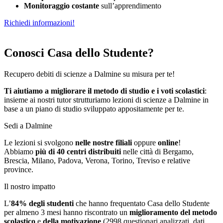
Monitoraggio costante
sull’apprendimento
Richiedi informazioni!
Conosci Casa dello Studente?
Recupero debiti di scienze a Dalmine su misura per te!
Ti aiutiamo a migliorare il metodo di studio e i voti scolastici
:
insieme ai nostri tutor strutturiamo
le
zioni di scienze a Dalmine in
base a un piano di studio sviluppato appositamente per te.
Sedi a Dalmine
Le lezioni si svolgono
nelle nostre filiali
oppure
online
!
Abbiamo
più di 40 centri distribuiti
nelle città di Bergamo,
Brescia, Milano, Padova, Verona, Torino, Treviso e relative
province.
Il nostro impatto
L’
84%
degli studenti
che hanno frequentato Casa dello Studente
per almeno 3 mesi hanno riscontrato un
miglioramento del metodo
scolastico
e
della motivazione
(2998 questionari analizzati, dati