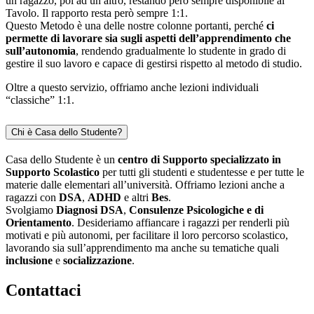
un ragazzo, poi ad un altro, restando però sempre disponibile al
Tavolo. Il rapporto resta però sempre 1:1.
Questo Metodo è una delle nostre colonne portanti, perché
ci
permette di lavorare sia sugli aspetti dell’apprendimento che
sull’autonomia
, rendendo gradualmente lo studente in grado di
gestire il suo lavoro e capace di gestirsi rispetto al metodo di studio.
Oltre a questo servizio, offriamo anche lezioni individuali
“classiche” 1:1.
Chi è Casa dello Studente?
Casa dello Studente è un
centro di Supporto specializzato in
Supporto Scolastico
per tutti gli studenti e studentesse e per tutte le
materie dalle elementari all’università. Offriamo lezioni anche a
ragazzi con
DSA
,
ADHD
e altri
Bes
.
Svolgiamo
Diagnosi DSA
,
Consulenze Psicologiche e di
Orientamento
. Desideriamo affiancare i ragazzi per renderli più
motivati e più autonomi, per facilitare il loro percorso scolastico,
lavorando sia sull’apprendimento ma anche su tematiche quali
inclusione
e
socializzazione
.
Contattaci