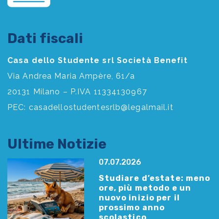
Dati fiscali
Casa dello Studente srl Società Benefit
Via Andrea Maria Ampère, 61/a
20131 Milano – P.IVA 11334130967
PEC:
casadellostudentesrlb@legalmail.it
Ultime Notizie
07.07.2026
Studiare d’estate: meno
ore, più metodo e un
nuovo inizio per il
prossimo anno
scolastico