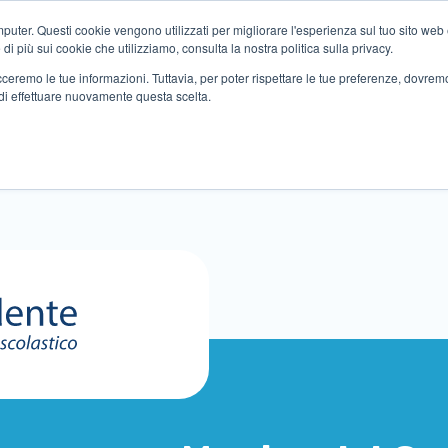
ter. Questi cookie vengono utilizzati per migliorare l'esperienza sul tuo sito web e f
i più sui cookie che utilizziamo, consulta la nostra politica sulla privacy.
tracceremo le tue informazioni. Tuttavia, per poter rispettare le tue preferenze, dovre
di effettuare nuovamente questa scelta.
Altri servizi
Eventi
Partner
Sedi