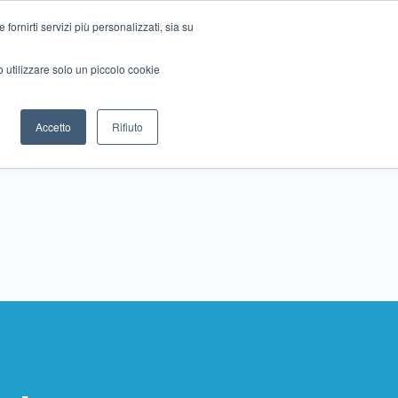
ornirti servizi più personalizzati, sia su
mo utilizzare solo un piccolo cookie
Collabora con noi
Contattaci!
Accetto
Rifiuto