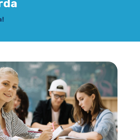
rda
a!