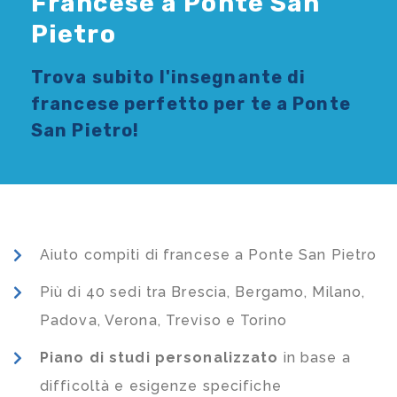
Francese a Ponte San
Pietro
Trova subito l'
insegnante di
francese
perfetto per te a Ponte
San Pietro!
Aiuto compiti di francese a Ponte San Pietro
Più di 40 sedi tra Brescia, Bergamo, Milano,
Padova, Verona, Treviso e Torino
Piano di studi
personalizzato
in base a
difficoltà e esigenze specifiche