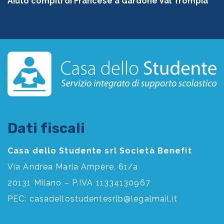
Aiuto compiti di Francese a Gardone Val Trompia
Dati fiscali
Casa dello Studente srl Società Benefit
Via Andrea Maria Ampère, 61/a
20131 Milano – P.IVA 11334130967
PEC:
casadellostudentesrlb@legalmail.it