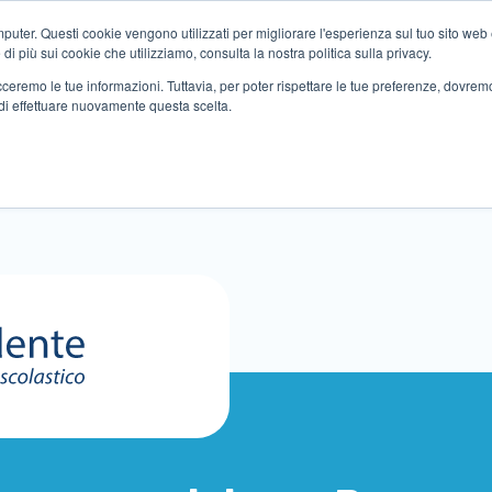
ter. Questi cookie vengono utilizzati per migliorare l'esperienza sul tuo sito web e f
i più sui cookie che utilizziamo, consulta la nostra politica sulla privacy.
tracceremo le tue informazioni. Tuttavia, per poter rispettare le tue preferenze, dovre
di effettuare nuovamente questa scelta.
Altri servizi
Eventi
Partner
Sedi