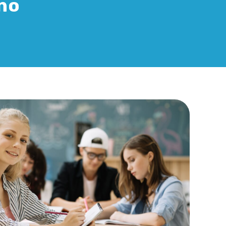
ano
!