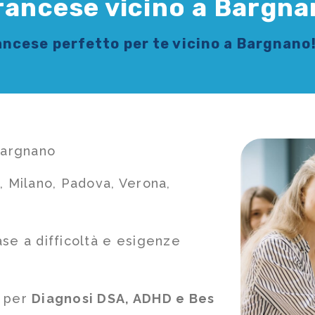
Francese vicino a Bargn
rancese
perfetto per te vicino a Bargnano
 Bargnano
, Milano, Padova, Verona,
ase a difficoltà e esigenze
e per
Diagnosi DSA, ADHD e Bes