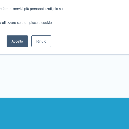
ornirti servizi più personalizzati, sia su
mo utilizzare solo un piccolo cookie
Collabora con noi
Contattaci!
Accetto
Rifiuto