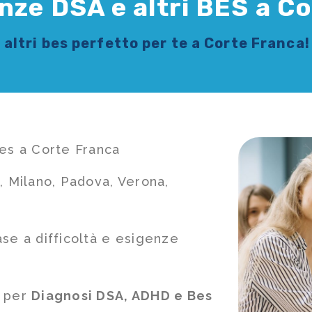
nze DSA e altri BES a C
 altri bes
perfetto per te a Corte Franca!
bes a Corte Franca
, Milano, Padova, Verona,
ase a difficoltà e esigenze
e per
Diagnosi DSA, ADHD e Bes