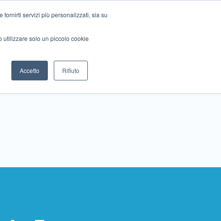
ornirti servizi più personalizzati, sia su
mo utilizzare solo un piccolo cookie
Collabora con noi
Contattaci!
Accetto
Rifiuto