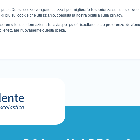
ter. Questi cookie vengono utilizzati per migliorare l'esperienza sul tuo sito web e f
i più sui cookie che utilizziamo, consulta la nostra politica sulla privacy.
tracceremo le tue informazioni. Tuttavia, per poter rispettare le tue preferenze, dovre
di effettuare nuovamente questa scelta.
Altri servizi
Eventi
Partner
Sedi