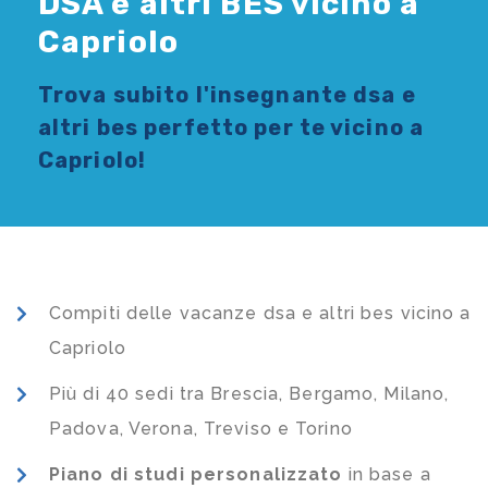
DSA e altri BES vicino a
Capriolo
Trova subito l'
insegnante dsa e
altri bes
perfetto per te vicino a
Capriolo!
Compiti delle vacanze dsa e altri bes vicino a
Capriolo
Più di 40 sedi tra Brescia, Bergamo, Milano,
Padova, Verona, Treviso e Torino
Piano di studi
personalizzato
in base a