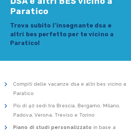
DSA e altri BES vicino a
Paratico
Trova subito l'
insegnante dsa e
altri bes
perfetto per te vicino a
Paratico!
Compiti delle vacanze dsa e altri bes vicino a
Paratico
Più di 40 sedi tra Brescia, Bergamo, Milano,
Padova, Verona, Treviso e Torino
Piano di studi
personalizzato
in base a