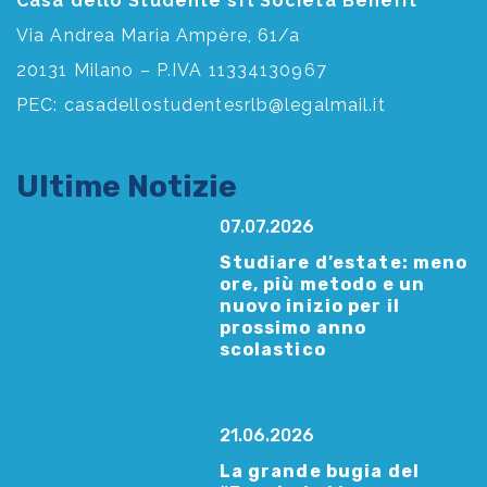
Casa dello Studente srl Società Benefit
Via Andrea Maria Ampère, 61/a
20131 Milano – P.IVA 11334130967
PEC:
casadellostudentesrlb@legalmail.it
Ultime Notizie
07.07.2026
Studiare d’estate: meno
ore, più metodo e un
nuovo inizio per il
prossimo anno
scolastico
21.06.2026
La grande bugia del