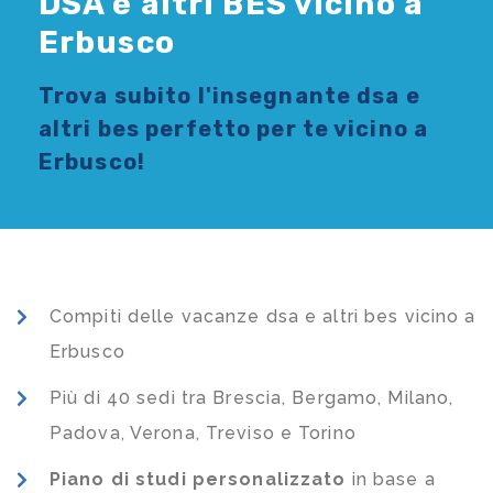
DSA e altri BES vicino a
Erbusco
Trova subito l'
insegnante dsa e
altri bes
perfetto per te vicino a
Erbusco!
Compiti delle vacanze dsa e altri bes vicino a
Erbusco
Più di 40 sedi tra Brescia, Bergamo, Milano,
Padova, Verona, Treviso e Torino
Piano di studi
personalizzato
in base a