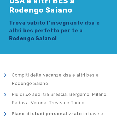
DSA e altri BES a
Rodengo Saiano
Trova subito l'
insegnante dsa e
altri bes
perfetto per te a
Rodengo Saiano!
Compiti delle vacanze dsa e altri bes a
Rodengo Saiano
Più di 40 sedi tra Brescia, Bergamo, Milano,
Padova, Verona, Treviso e Torino
Piano di studi
personalizzato
in base a