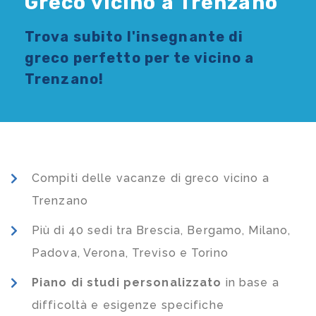
Greco vicino a Trenzano
Trova subito l'
insegnante di
greco
perfetto per te vicino a
Trenzano!
Compiti delle vacanze di greco vicino a
Trenzano
Più di 40 sedi tra Brescia, Bergamo, Milano,
Padova, Verona, Treviso e Torino
Piano di studi
personalizzato
in base a
difficoltà e esigenze specifiche