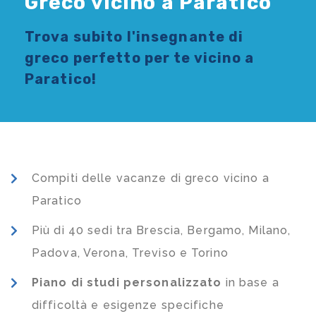
Greco vicino a Paratico
Trova subito l'
insegnante di
greco
perfetto per te vicino a
Paratico!
Compiti delle vacanze di greco vicino a
Paratico
Più di 40 sedi tra Brescia, Bergamo, Milano,
Padova, Verona, Treviso e Torino
Piano di studi
personalizzato
in base a
difficoltà e esigenze specifiche