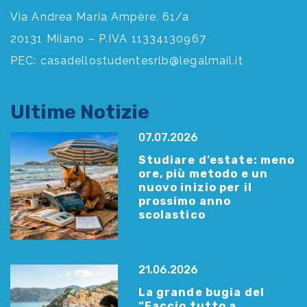
Via Andrea Maria Ampère, 61/a
20131 Milano – P.IVA 11334130967
PEC:
casadellostudentesrlb@legalmail.it
Ultime Notizie
07.07.2026
Studiare d’estate: meno
ore, più metodo e un
nuovo inizio per il
prossimo anno
scolastico
21.06.2026
La grande bugia del
“Faccio tutto a