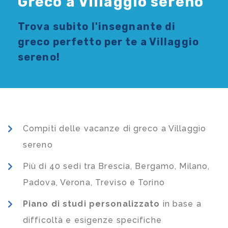
Greco a Villaggio sereno
Trova subito l'
insegnante di
greco
perfetto per te a Villaggio
sereno!
Compiti delle vacanze di greco a Villaggio
sereno
Più di 40 sedi tra Brescia, Bergamo, Milano,
Padova, Verona, Treviso e Torino
Piano di studi
personalizzato
in base a
difficoltà e esigenze specifiche