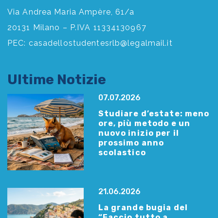
Via Andrea Maria Ampère, 61/a
20131 Milano – P.IVA 11334130967
PEC:
casadellostudentesrlb@legalmail.it
Ultime Notizie
07.07.2026
Studiare d’estate: meno
ore, più metodo e un
nuovo inizio per il
prossimo anno
scolastico
21.06.2026
La grande bugia del
“Faccio tutto a