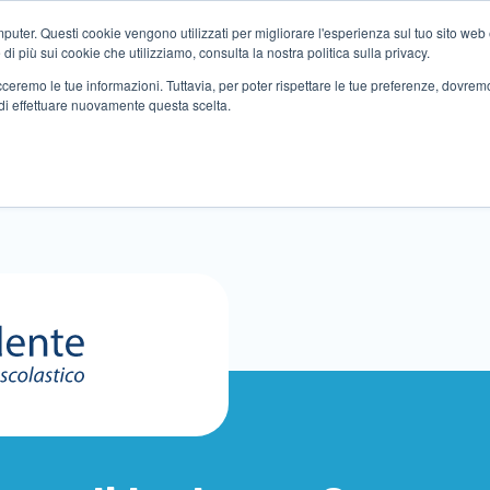
ter. Questi cookie vengono utilizzati per migliorare l'esperienza sul tuo sito web e f
i più sui cookie che utilizziamo, consulta la nostra politica sulla privacy.
tracceremo le tue informazioni. Tuttavia, per poter rispettare le tue preferenze, dovre
di effettuare nuovamente questa scelta.
Altri servizi
Eventi
Partner
Sedi