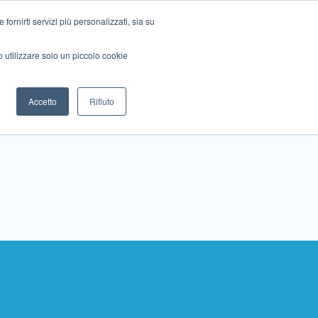
ornirti servizi più personalizzati, sia su
mo utilizzare solo un piccolo cookie
Collabora con noi
Contattaci!
Accetto
Rifiuto