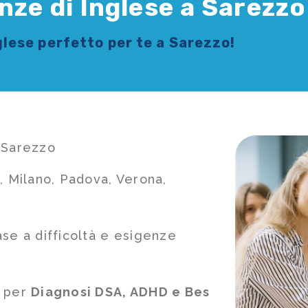
nze di Inglese a Sarezzo
glese
perfetto per te a Sarezzo!
 Sarezzo
, Milano, Padova, Verona,
ase a difficoltà e esigenze
e per
Diagnosi DSA, ADHD e Bes