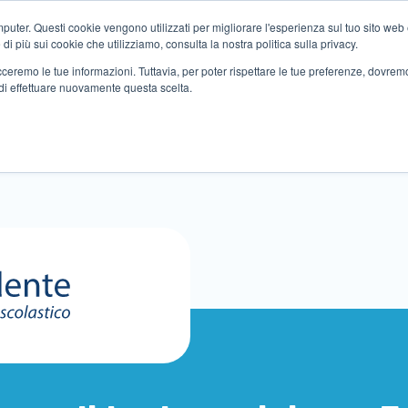
ter. Questi cookie vengono utilizzati per migliorare l'esperienza sul tuo sito web e f
i più sui cookie che utilizziamo, consulta la nostra politica sulla privacy.
tracceremo le tue informazioni. Tuttavia, per poter rispettare le tue preferenze, dovre
di effettuare nuovamente questa scelta.
Altri servizi
Eventi
Partner
Sedi