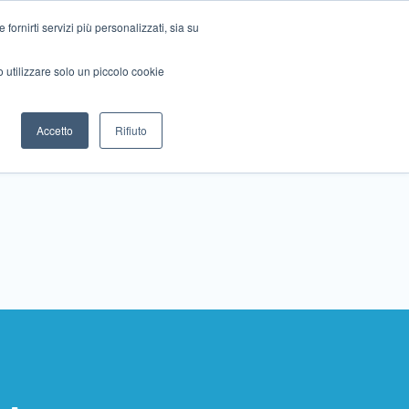
ornirti servizi più personalizzati, sia su
mo utilizzare solo un piccolo cookie
Collabora con noi
Contattaci!
Accetto
Rifiuto