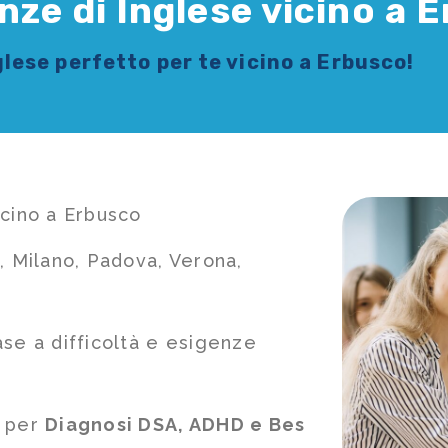
nze di Inglese vicino a 
glese
perfetto per te vicino a Erbusco!
icino a Erbusco
, Milano, Padova, Verona,
ase a difficoltà e esigenze
e per
Diagnosi DSA, ADHD e Bes