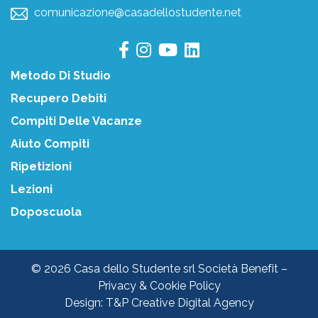
comunicazione@casadellostudente.net
Metodo Di Studio
Recupero Debiti
Compiti Delle Vacanze
Aiuto Compiti
Ripetizioni
Lezioni
Doposcuola
© 2026 Casa dello Studente srl Società Benefit –
Privacy & Cookie Policy
Design:
T&P Creative Digital Agency