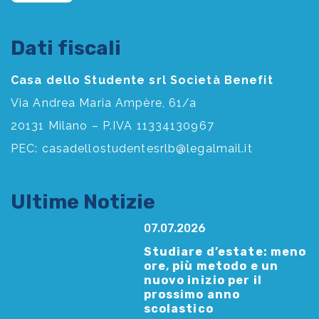
Dati fiscali
Casa dello Studente srl Società Benefit
Via Andrea Maria Ampère, 61/a
20131 Milano – P.IVA 11334130967
PEC:
casadellostudentesrlb@legalmail.it
Ultime Notizie
07.07.2026
Studiare d’estate: meno
ore, più metodo e un
nuovo inizio per il
prossimo anno
scolastico