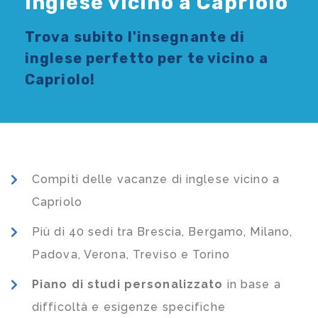
Inglese vicino a Capriolo
Trova subito l'
insegnante di
inglese
perfetto per te vicino a
Capriolo!
Compiti delle vacanze di inglese vicino a
Capriolo
Più di 40 sedi tra Brescia, Bergamo, Milano,
Padova, Verona, Treviso e Torino
Piano di studi
personalizzato
in base a
difficoltà e esigenze specifiche