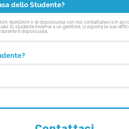
asa dello Studente?
ioni, ripetizioni o di doposcuola con noi, contattateci e in acc
ale, lo studente insieme a un genitore, ci esporrà le sue diffi
durante il doposcuola.
tudente?
Contattaci