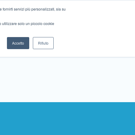
ornirti servizi più personalizzati, sia su
mo utilizzare solo un piccolo cookie
Collabora con noi
Contattaci!
Accetto
Rifiuto