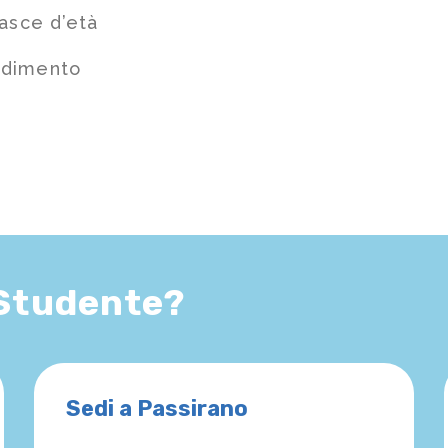
fasce d’età
ndimento
 Studente?
Sedi a Passirano