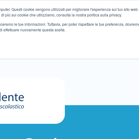
ter. Questi cookie vengono utilizzati per migliorare l'esperienza sul tuo sito web e f
i più sui cookie che utilizziamo, consulta la nostra politica sulla privacy.
tracceremo le tue informazioni. Tuttavia, per poter rispettare le tue preferenze, dovre
di effettuare nuovamente questa scelta.
ltri servizi
Eventi
Partner
Sedi