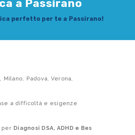
ica a Passirano
sica
perfetto per te a Passirano!
, Milano, Padova, Verona,
ase a difficoltà e esigenze
e per
Diagnosi DSA, ADHD e Bes