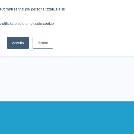
ornirti servizi più personalizzati, sia su
mo utilizzare solo un piccolo cookie
Collabora con noi
Contattaci!
Accetto
Rifiuto