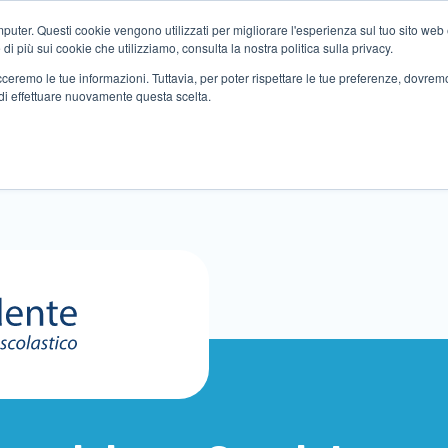
ter. Questi cookie vengono utilizzati per migliorare l'esperienza sul tuo sito web e f
i più sui cookie che utilizziamo, consulta la nostra politica sulla privacy.
tracceremo le tue informazioni. Tuttavia, per poter rispettare le tue preferenze, dovre
di effettuare nuovamente questa scelta.
Altri servizi
Eventi
Partner
Sedi