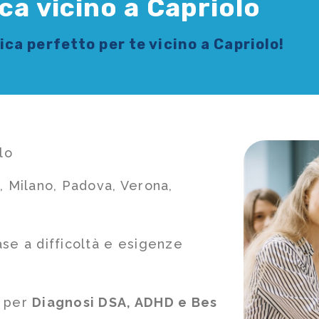
ca vicino a Capriolo
sica
perfetto per te vicino a Capriolo!
lo
, Milano, Padova, Verona,
ase a difficoltà e esigenze
e per
Diagnosi DSA, ADHD e Bes