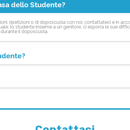
asa dello Studente?
ioni, ripetizioni o di doposcuola con noi, contattateci e in acc
ale, lo studente insieme a un genitore, ci esporrà le sue diffi
durante il doposcuola.
tudente?
Contattaci