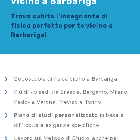
vicino a Barbariga
Trova subito l'
insegnante di
fisica
perfetto per te vicino a
Barbariga!
Doposcuola di fisica vicino a Barbariga
Più di 40 sedi tra Brescia, Bergamo, Milano,
Padova, Verona, Treviso e Torino
Piano di studi
personalizzato
in base a
difficoltà e esigenze specifiche
Lavoro sul Metodo di Studio, anche per