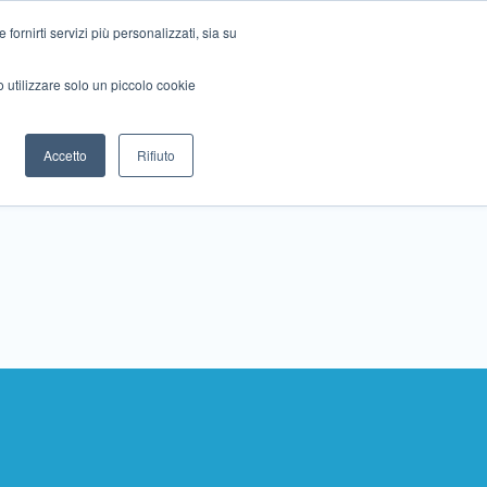
ornirti servizi più personalizzati, sia su
mo utilizzare solo un piccolo cookie
Collabora con noi
Contattaci!
Accetto
Rifiuto