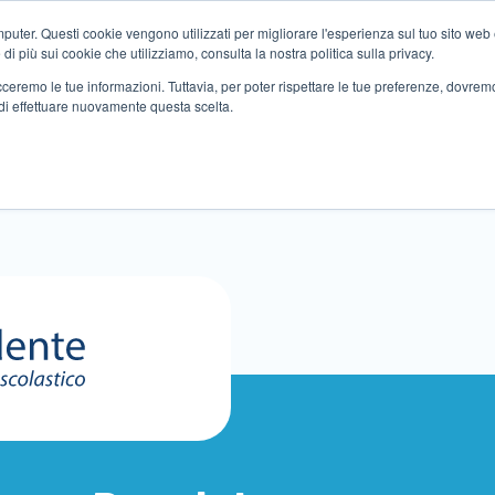
ter. Questi cookie vengono utilizzati per migliorare l'esperienza sul tuo sito web e f
i più sui cookie che utilizziamo, consulta la nostra politica sulla privacy.
tracceremo le tue informazioni. Tuttavia, per poter rispettare le tue preferenze, dovre
di effettuare nuovamente questa scelta.
Altri servizi
Eventi
Partner
Sedi