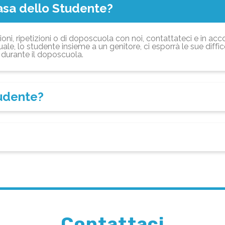
asa dello Studente?
ioni, ripetizioni o di doposcuola con noi, contattateci e in acc
ale, lo studente insieme a un genitore, ci esporrà le sue diffi
durante il doposcuola.
tudente?
Contattaci