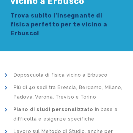
vicino a Erbusco
Trova subito l'
insegnante di
fisica
perfetto per te vicino a
Erbusco!
Doposcuola di fisica vicino a Erbusco
Più di 40 sedi tra Brescia, Bergamo, Milano,
Padova, Verona, Treviso e Torino
Piano di studi
personalizzato
in base a
difficoltà e esigenze specifiche
Lavoro sul Metodo di Studio, anche per