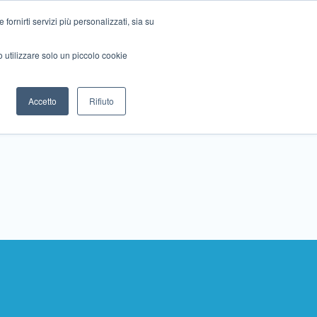
ornirti servizi più personalizzati, sia su
mo utilizzare solo un piccolo cookie
Collabora con noi
Contattaci!
Accetto
Rifiuto