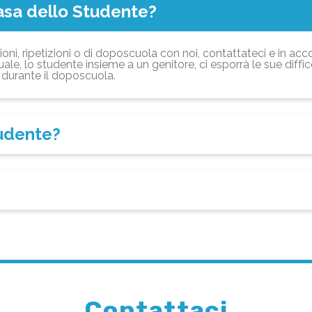
asa dello Studente?
ioni, ripetizioni o di doposcuola con noi, contattateci e in acc
ale, lo studente insieme a un genitore, ci esporrà le sue diffi
durante il doposcuola.
tudente?
Contattaci