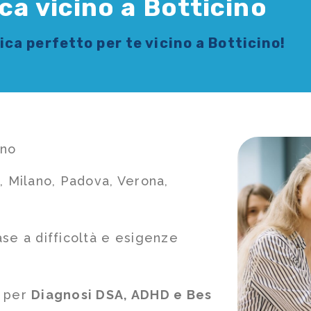
ca vicino a Botticino
sica
perfetto per te vicino a Botticino!
ino
, Milano, Padova, Verona,
ase a difficoltà e esigenze
e per
Diagnosi DSA, ADHD e Bes