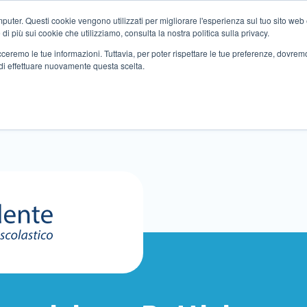
ter. Questi cookie vengono utilizzati per migliorare l'esperienza sul tuo sito web e f
i più sui cookie che utilizziamo, consulta la nostra politica sulla privacy.
tracceremo le tue informazioni. Tuttavia, per poter rispettare le tue preferenze, dovre
di effettuare nuovamente questa scelta.
Altri servizi
Eventi
Partner
Sedi