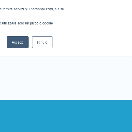
ornirti servizi più personalizzati, sia su
mo utilizzare solo un piccolo cookie
Collabora con noi
Contattaci!
Accetto
Rifiuto