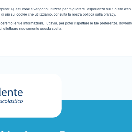
ter. Questi cookie vengono utilizzati per migliorare l'esperienza sul tuo sito web e f
i più sui cookie che utilizziamo, consulta la nostra politica sulla privacy.
tracceremo le tue informazioni. Tuttavia, per poter rispettare le tue preferenze, dovre
di effettuare nuovamente questa scelta.
Altri servizi
Eventi
Partner
Sedi