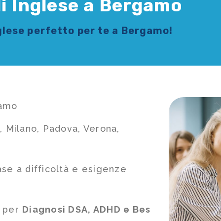
di Inglese a Bergamo
glese
perfetto per te a Bergamo!
gamo
, Milano, Padova, Verona,
ase a difficoltà e esigenze
e per
Diagnosi DSA, ADHD e Bes