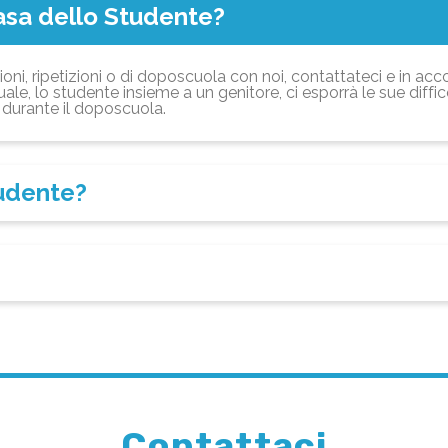
asa dello Studente?
ioni, ripetizioni o di doposcuola con noi, contattateci e in acc
ale, lo studente insieme a un genitore, ci esporrà le sue diffi
durante il doposcuola.
tudente?
Contattaci