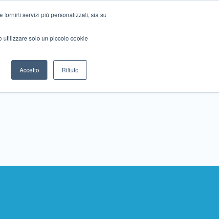
ornirti servizi più personalizzati, sia su
mo utilizzare solo un piccolo cookie
Collabora con noi
Contattaci!
Accetto
Rifiuto