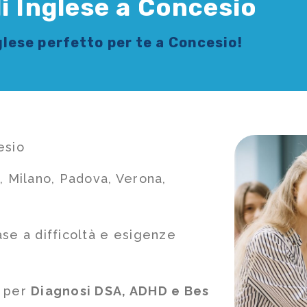
i Inglese a Concesio
glese
perfetto per te a Concesio!
esio
, Milano, Padova, Verona,
ase a difficoltà e esigenze
e per
Diagnosi DSA, ADHD e Bes