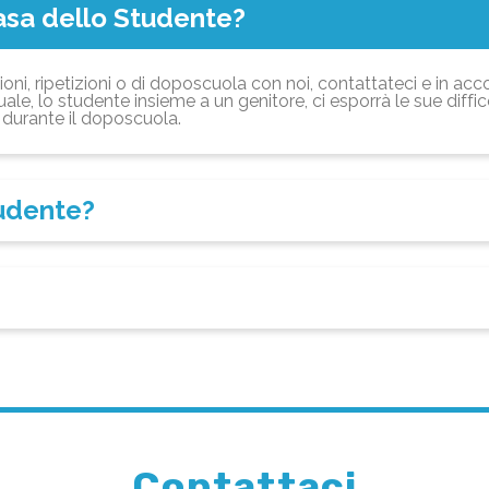
asa dello Studente?
ioni, ripetizioni o di doposcuola con noi, contattateci e in acc
ale, lo studente insieme a un genitore, ci esporrà le sue diffi
durante il doposcuola.
tudente?
Contattaci