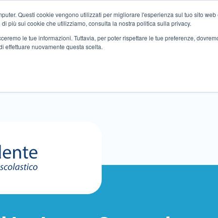
ter. Questi cookie vengono utilizzati per migliorare l'esperienza sul tuo sito web e f
i più sui cookie che utilizziamo, consulta la nostra politica sulla privacy.
tracceremo le tue informazioni. Tuttavia, per poter rispettare le tue preferenze, dovre
di effettuare nuovamente questa scelta.
Altri servizi
Eventi
Partner
Sedi