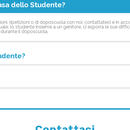
asa dello Studente?
ioni, ripetizioni o di doposcuola con noi, contattateci e in acc
ale, lo studente insieme a un genitore, ci esporrà le sue diffi
durante il doposcuola.
tudente?
Contattaci