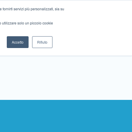
ornirti servizi più personalizzati, sia su
mo utilizzare solo un piccolo cookie
Collabora con noi
Contattaci!
Accetto
Rifiuto