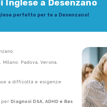
di Inglese a Desenzano
glese
perfetto per te a Desenzano!
enzano
, Milano, Padova, Verona,
ase a difficoltà e esigenze
e per
Diagnosi DSA, ADHD e Bes