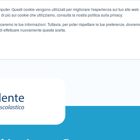
ter. Questi cookie vengono utilizzati per migliorare l'esperienza sul tuo sito web e f
i più sui cookie che utilizziamo, consulta la nostra politica sulla privacy.
tracceremo le tue informazioni. Tuttavia, per poter rispettare le tue preferenze, dovre
di effettuare nuovamente questa scelta.
Altri servizi
Eventi
Partner
Sedi