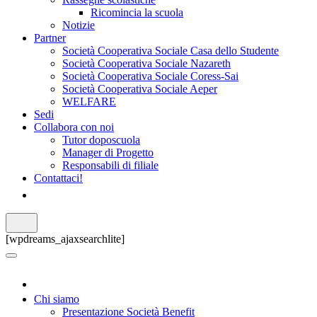
Ricomincia la scuola
Notizie
Partner
Società Cooperativa Sociale Casa dello Studente
Società Cooperativa Sociale Nazareth
Società Cooperativa Sociale Coress-Sai
Società Cooperativa Sociale Aeper
WELFARE
Sedi
Collabora con noi
Tutor doposcuola
Manager di Progetto
Responsabili di filiale
Contattaci!
[wpdreams_ajaxsearchlite]
Chi siamo
Presentazione Società Benefit