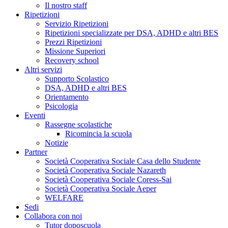
Il nostro staff
Ripetizioni
Servizio Ripetizioni
Ripetizioni specializzate per DSA, ADHD e altri BES
Prezzi Ripetizioni
Missione Superiori
Recovery school
Altri servizi
Supporto Scolastico
DSA, ADHD e altri BES
Orientamento
Psicologia
Eventi
Rassegne scolastiche
Ricomincia la scuola
Notizie
Partner
Società Cooperativa Sociale Casa dello Studente
Società Cooperativa Sociale Nazareth
Società Cooperativa Sociale Coress-Sai
Società Cooperativa Sociale Aeper
WELFARE
Sedi
Collabora con noi
Tutor doposcuola