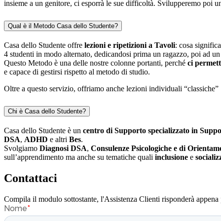
insieme a un genitore, ci esporrà le sue difficoltà. Svilupperemo poi 
Qual è il Metodo Casa dello Studente?
Casa dello Studente offre
lezioni e ripetizioni a Tavoli
: cosa signifi
4 studenti in modo alternato, dedicandosi prima un ragazzo, poi ad un 
Questo Metodo è una delle nostre colonne portanti, perché
ci permett
e capace di gestirsi rispetto al metodo di studio.
Oltre a questo servizio, offriamo anche lezioni individuali “classiche” 
Chi è Casa dello Studente?
Casa dello Studente è un
centro di Supporto specializzato in Suppo
DSA
,
ADHD
e altri
Bes
.
Svolgiamo
Diagnosi DSA
,
Consulenze Psicologiche e di Orientam
sull’apprendimento ma anche su tematiche quali
inclusione
e
sociali
Contattaci
Compila il modulo sottostante, l'Assistenza Clienti risponderà appena 