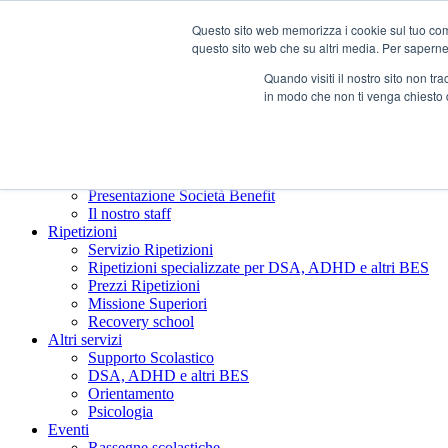
Questo sito web memorizza i cookie sul tuo compu
questo sito web che su altri media. Per saperne d
Quando visiti il ​​nostro sito non 
in modo che non ti venga chiesto 
Chi siamo
Presentazione Società Benefit
Il nostro staff
Ripetizioni
Servizio Ripetizioni
Ripetizioni specializzate per DSA, ADHD e altri BES
Prezzi Ripetizioni
Missione Superiori
Recovery school
Altri servizi
Supporto Scolastico
DSA, ADHD e altri BES
Orientamento
Psicologia
Eventi
Rassegne scolastiche