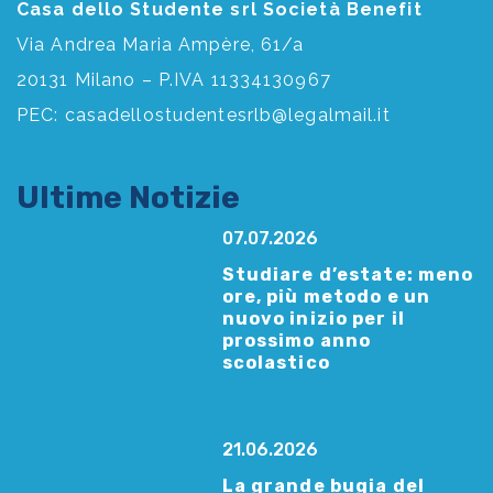
Casa dello Studente srl Società Benefit
Via Andrea Maria Ampère, 61/a
20131 Milano – P.IVA 11334130967
PEC:
casadellostudentesrlb@legalmail.it
Ultime Notizie
07.07.2026
Studiare d’estate: meno
ore, più metodo e un
nuovo inizio per il
prossimo anno
scolastico
21.06.2026
La grande bugia del