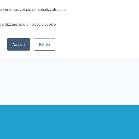
ornirti servizi più personalizzati, sia su
mo utilizzare solo un piccolo cookie
Collabora con noi
Contattaci!
Accetto
Rifiuto