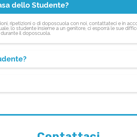
asa dello Studente?
ioni, ripetizioni o di doposcuola con noi, contattateci e in acc
ale, lo studente insieme a un genitore, ci esporrà le sue diffi
durante il doposcuola.
tudente?
Contattaci