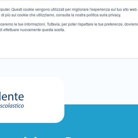
ter. Questi cookie vengono utilizzati per migliorare l'esperienza sul tuo sito web e f
i più sui cookie che utilizziamo, consulta la nostra politica sulla privacy.
tracceremo le tue informazioni. Tuttavia, per poter rispettare le tue preferenze, dovre
di effettuare nuovamente questa scelta.
Altri servizi
Eventi
Partner
Sedi