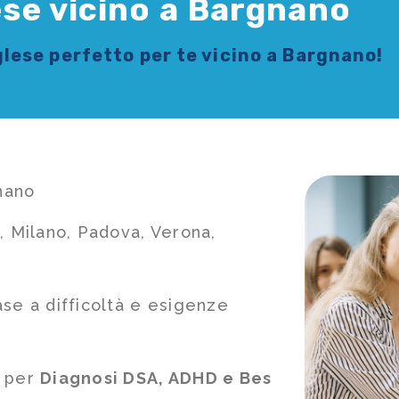
lese vicino a Bargnano
glese
perfetto per te vicino a Bargnano!
gnano
, Milano, Padova, Verona,
ase a difficoltà e esigenze
e per
Diagnosi DSA, ADHD e Bes